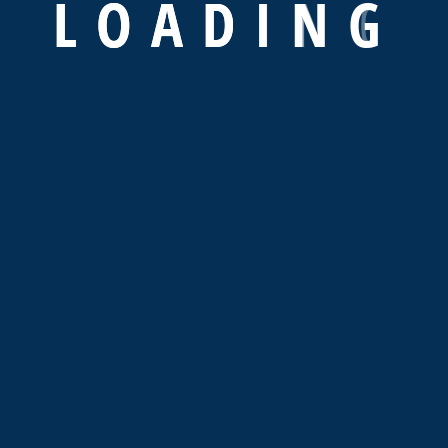
L
O
A
D
I
N
G